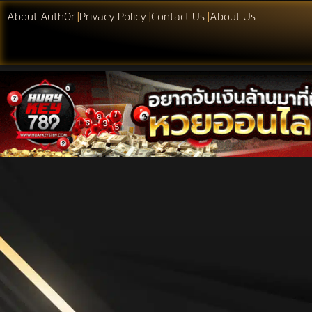
About Auth0r
|
Privacy Policy
|
Contact Us
|
About Us