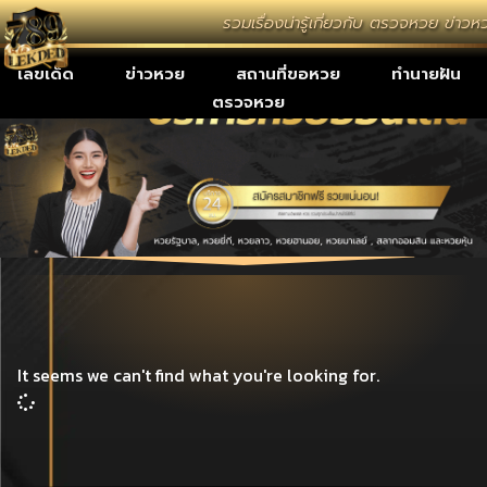
รวมเรื่องน่ารู้เกี่ยวกับ ตรวจหวย ข่
เลขเด็ด
ข่าวหวย
สถานที่ขอหวย
ทำนายฝัน
ตรวจหวย
It seems we can't find what you're looking for.