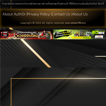
วทางหวยรัฐบาลแม่นๆเข้ามาแล้วทุกงวด สถานที่ขอหวยเป็นสถานที่ ที่ได้รับความนิยมอันดับต้นๆ ฝันเห็นสุส
About Auth0r
|
Privacy Policy
|
Contact Us
|
About Us
copyright © 2022 all rights reserved
www.lekded789.com