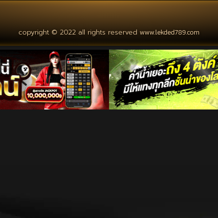
copyright © 2022 all rights reserved
www.lekded789.com