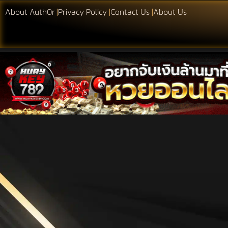
About Auth0r
|
Privacy Policy
|
Contact Us
|
About Us