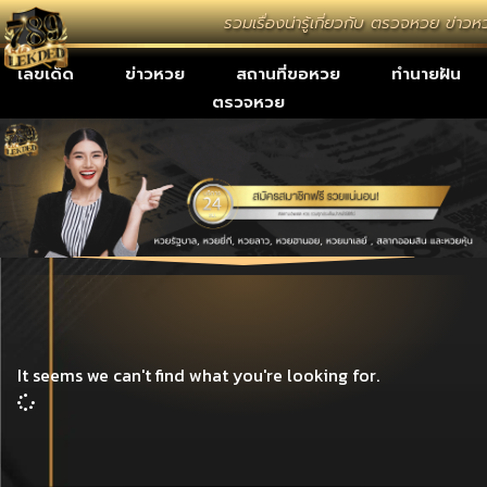
รวมเรื่องน่ารู้เกี่ยวกับ ตรวจหวย ข่
เลขเด็ด
ข่าวหวย
สถานที่ขอหวย
ทำนายฝัน
ตรวจหวย
It seems we can't find what you're looking for.