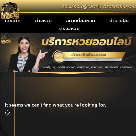
รวมเรื่องน่ารู้เกี่ยวกับ ตรวจหวย ข่
เลขเด็ด
ข่าวหวย
สถานที่ขอหวย
ทำนายฝัน
ตรวจหวย
It seems we can't find what you're looking for.