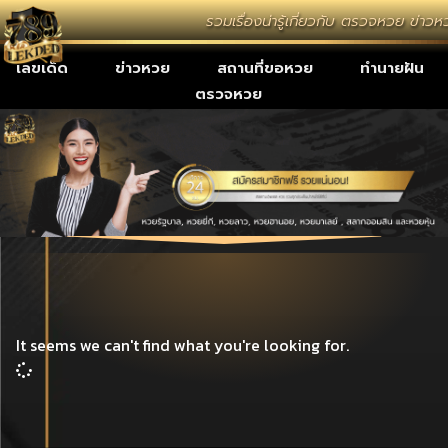
รวมเรื่องน่ารู้เกี่ยวกับ ตรวจหวย ข่
เลขเด็ด
ข่าวหวย
สถานที่ขอหวย
ทำนายฝัน
ตรวจหวย
It seems we can't find what you're looking for.