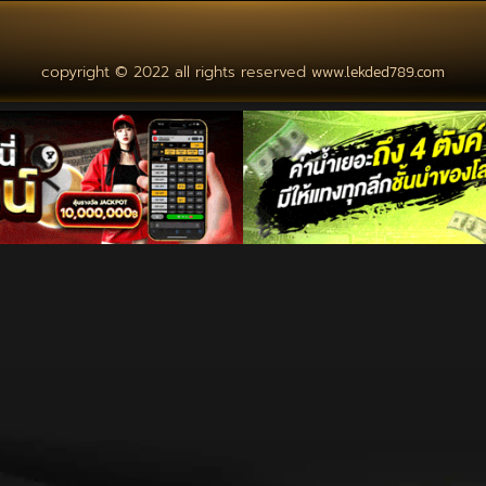
copyright © 2022 all rights reserved
www.lekded789.com