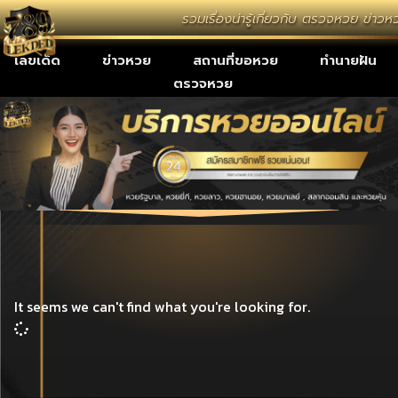
รวมเรื่องน่ารู้เกี่ยวกับ ตรวจหวย ข่
เลขเด็ด
ข่าวหวย
สถานที่ขอหวย
ทำนายฝัน
ตรวจหวย
It seems we can't find what you're looking for.