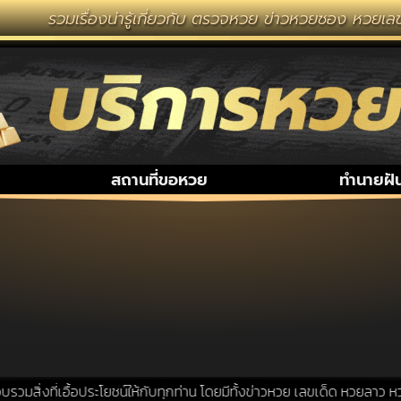
รวมเรื่องน่ารู้เกี่ยวกับ ตรวจหวย ข่าวหวยซอง หวยเลข
สถานที่ขอหวย
ทำนายฝั
สิ่งที่เอื้อประโยชน์ให้กับทุกท่าน โดยมีทั้งข่าวหวย เลขเด็ด หวยลาว หวย