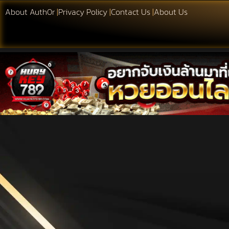
About Auth0r
|
Privacy Policy
|
Contact Us
|
About Us