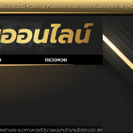
เด็ด งวดนี้ หวยลาว หวยซอง หวยดังจากทั่วประเทศไทย (หวยไท
น
ตรวจหวย
ฮานอย แนวทางหวยรัฐบาลแม่นๆเข้ามาแล้วทุกงวด สถานที่ขอหวยเป็นสถานที่ ท