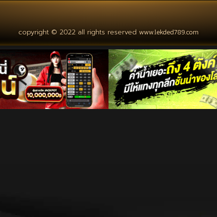
copyright © 2022 all rights reserved
www.lekded789.com