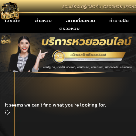
รวมเรื่องน่ารู้เกี่ยวกับ ตรวจหวย ข่
เลขเด็ด
ข่าวหวย
สถานที่ขอหวย
ทำนายฝัน
ตรวจหวย
It seems we can't find what you're looking for.