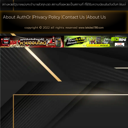
นวทางหวยรัฐบาลแม่นๆเข้ามาแล้วทุกงวด สถานที่ขอหวยเป็นสถานที่ ที่ได้รับความนิยมอันดับต้นๆ ฝันเห็นสุ
About Auth0r
|
Privacy Policy
|
Contact Us
|
About Us
copyright © 2022 all rights reserved
www.lekded789.com