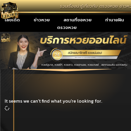
รวมเรื่องน่ารู้เกี่ยวกับ ตรวจหวย ข่
เลขเด็ด
ข่าวหวย
สถานที่ขอหวย
ทำนายฝัน
ตรวจหวย
It seems we can't find what you're looking for.