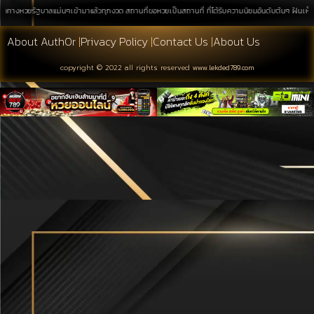
นวทางหวยรัฐบาลแม่นๆเข้ามาแล้วทุกงวด สถานที่ขอหวยเป็นสถานที่ ที่ได้รับความนิยมอันดับต้นๆ ฝันเห็นสุ
About Auth0r
|
Privacy Policy
|
Contact Us
|
About Us
copyright © 2022 all rights reserved
www.lekded789.com