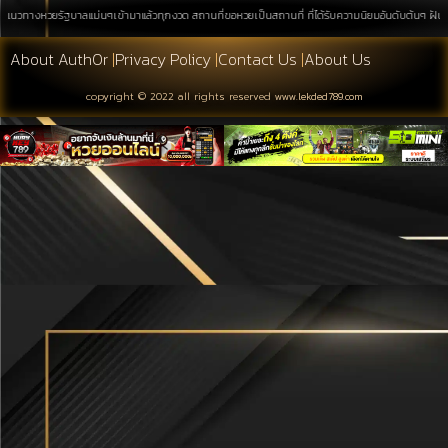
 แนวทางหวยรัฐบาลแม่นๆเข้ามาแล้วทุกงวด สถานที่ขอหวยเป็นสถานที่ ที่ได้รับความนิยมอันดับต้นๆ ฝันเห็น
About Auth0r
|
Privacy Policy
|
Contact Us
|
About Us
copyright © 2022 all rights reserved
www.lekded789.com