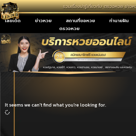
รวมเรื่องน่ารู้เกี่ยวกับ ตรวจหวย ข่
เลขเด็ด
ข่าวหวย
สถานที่ขอหวย
ทำนายฝัน
ตรวจหวย
It seems we can't find what you're looking for.