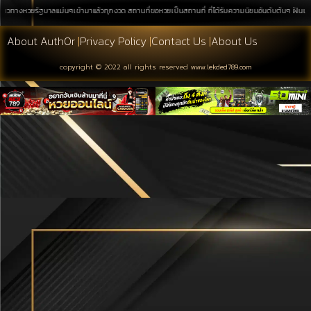
แนวทางหวยรัฐบาลแม่นๆเข้ามาแล้วทุกงวด สถานที่ขอหวยเป็นสถานที่ ที่ได้รับความนิยมอันดับต้นๆ ฝันเห็นส
About Auth0r
|
Privacy Policy
|
Contact Us
|
About Us
copyright © 2022 all rights reserved
www.lekded789.com