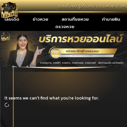
รวมเรื่องน่ารู้เกี่ยวกับ ตรวจหวย ข่
เลขเด็ด
ข่าวหวย
สถานที่ขอหวย
ทำนายฝัน
ตรวจหวย
It seems we can't find what you're looking for.