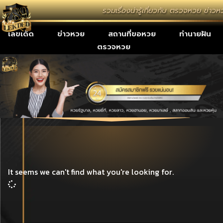
รวมเรื่องน่ารู้เกี่ยวกับ ตรวจหวย ข่
เลขเด็ด
ข่าวหวย
สถานที่ขอหวย
ทำนายฝัน
ตรวจหวย
It seems we can't find what you're looking for.