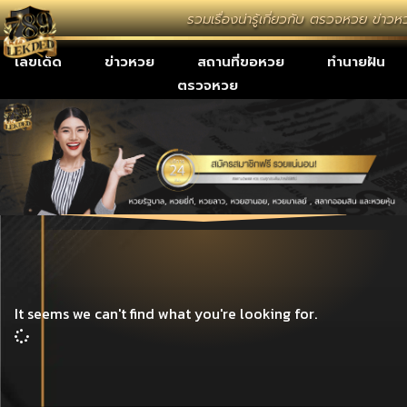
รวมเรื่องน่ารู้เกี่ยวกับ ตรวจหวย ข่
เลขเด็ด
ข่าวหวย
สถานที่ขอหวย
ทำนายฝัน
ตรวจหวย
It seems we can't find what you're looking for.