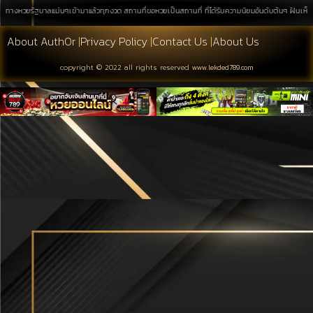
วทางหวยรัฐบาลแม่นๆเข้ามาแล้วทุกงวด สถานที่ขอหวยเป็นสถานที่ ที่ได้รับความนิยมอันดับต้นๆ ฝันเห็นสุส
About Auth0r
|
Privacy Policy
|
Contact Us
|
About Us
copyright © 2022 all rights reserved
www.lekded789.com