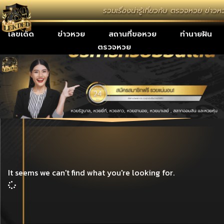
รวมเรื่องน่ารู้เกี่ยวกับ ตรวจหวย ข่
เลขเด็ด
ข่าวหวย
สถานที่ขอหวย
ทำนายฝัน
ตรวจหวย
It seems we can't find what you're looking for.