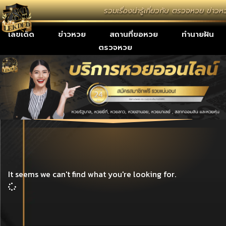
รวมเรื่องน่ารู้เกี่ยวกับ ตรวจหวย ข่
เลขเด็ด
ข่าวหวย
สถานที่ขอหวย
ทำนายฝัน
ตรวจหวย
It seems we can't find what you're looking for.