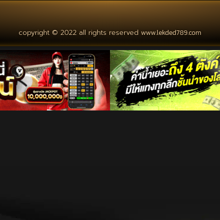
copyright © 2022 all rights reserved
www.lekded789.com