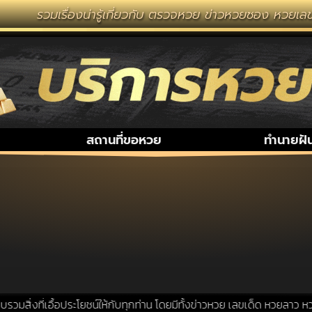
รวมเรื่องน่ารู้เกี่ยวกับ ตรวจหวย ข่าวหวยซอง หวยเลขเ
สถานที่ขอหวย
ทำนายฝั
สิ่งที่เอื้อประโยชน์ให้กับทุกท่าน โดยมีทั้งข่าวหวย เลขเด็ด หวยลาว หวย