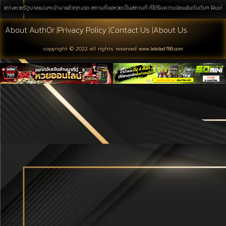
นวทางหวยรัฐบาลแม่นๆเข้ามาแล้วทุกงวด สถานที่ขอหวยเป็นสถานที่ ที่ได้รับความนิยมอันดับต้นๆ ฝันเห็นสุ
About Auth0r
|
Privacy Policy
|
Contact Us
|
About Us
copyright © 2022 all rights reserved
www.lekded789.com