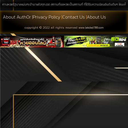
นวทางหวยรัฐบาลแม่นๆเข้ามาแล้วทุกงวด สถานที่ขอหวยเป็นสถานที่ ที่ได้รับความนิยมอันดับต้นๆ ฝันเห็นสุ
About Auth0r
|
Privacy Policy
|
Contact Us
|
About Us
copyright © 2022 all rights reserved
www.lekded789.com