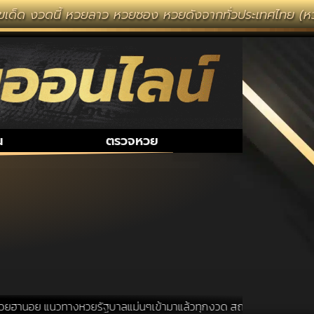
เด็ด งวดนี้ หวยลาว หวยซอง หวยดังจากทั่วประเทศไทย (หวยไ
น
ตรวจหวย
ยฮานอย แนวทางหวยรัฐบาลแม่นๆเข้ามาแล้วทุกงวด สถานที่ขอหวยเป็นสถานที่ ท