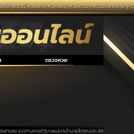
เด็ด งวดนี้ หวยลาว หวยซอง หวยดังจากทั่วประเทศไทย (หวยไท
น
ตรวจหวย
ฮานอย แนวทางหวยรัฐบาลแม่นๆเข้ามาแล้วทุกงวด สถานที่ขอหวยเป็นสถานที่ ท