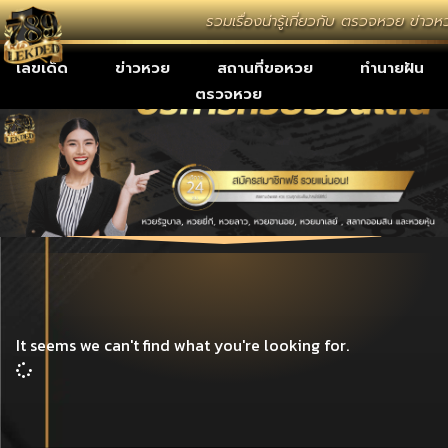
รวมเรื่องน่ารู้เกี่ยวกับ ตรวจหวย ข่
เลขเด็ด
ข่าวหวย
สถานที่ขอหวย
ทำนายฝัน
ตรวจหวย
It seems we can't find what you're looking for.