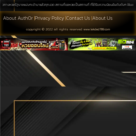
นวทางหวยรัฐบาลแม่นๆเข้ามาแล้วทุกงวด สถานที่ขอหวยเป็นสถานที่ ที่ได้รับความนิยมอันดับต้นๆ ฝันเห็นสุ
About Auth0r
|
Privacy Policy
|
Contact Us
|
About Us
copyright © 2022 all rights reserved
www.lekded789.com