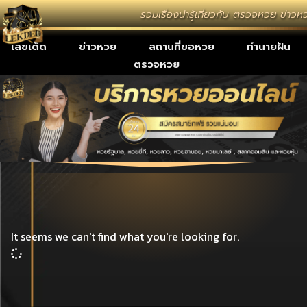
รวมเรื่องน่ารู้เกี่ยวกับ ตรวจหวย ข่
เลขเด็ด
ข่าวหวย
สถานที่ขอหวย
ทำนายฝัน
ตรวจหวย
It seems we can't find what you're looking for.