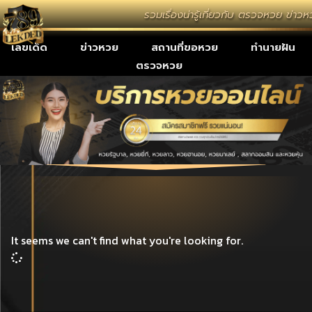
รวมเรื่องน่ารู้เกี่ยวกับ ตรวจหวย ข่
เลขเด็ด
ข่าวหวย
สถานที่ขอหวย
ทำนายฝัน
ตรวจหวย
It seems we can't find what you're looking for.