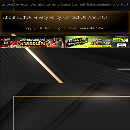
นวทางหวยรัฐบาลแม่นๆเข้ามาแล้วทุกงวด สถานที่ขอหวยเป็นสถานที่ ที่ได้รับความนิยมอันดับต้นๆ ฝันเห็นสุ
About Auth0r
|
Privacy Policy
|
Contact Us
|
About Us
copyright © 2022 all rights reserved
www.lekded789.com