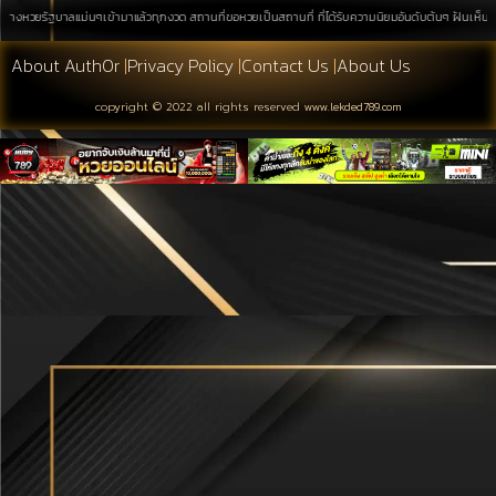
ทางหวยรัฐบาลแม่นๆเข้ามาแล้วทุกงวด สถานที่ขอหวยเป็นสถานที่ ที่ได้รับความนิยมอันดับต้นๆ ฝันเห็นสุสา
About Auth0r
|
Privacy Policy
|
Contact Us
|
About Us
copyright © 2022 all rights reserved
www.lekded789.com