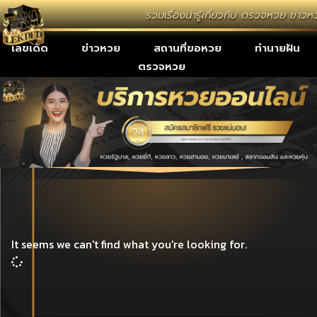
รวมเรื่องน่ารู้เกี่ยวกับ ตรวจหวย ข่
เลขเด็ด
ข่าวหวย
สถานที่ขอหวย
ทำนายฝัน
ตรวจหวย
It seems we can't find what you're looking for.