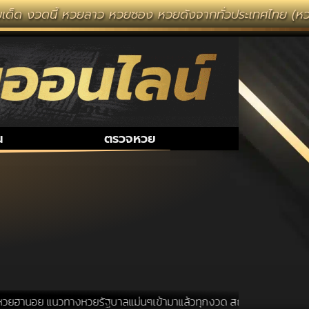
ด็ด งวดนี้ หวยลาว หวยซอง หวยดังจากทั่วประเทศไทย (หวยไท
น
ตรวจหวย
ยฮานอย แนวทางหวยรัฐบาลแม่นๆเข้ามาแล้วทุกงวด สถานที่ขอหวยเป็นสถานที่ 