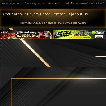
วทางหวยรัฐบาลแม่นๆเข้ามาแล้วทุกงวด สถานที่ขอหวยเป็นสถานที่ ที่ได้รับความนิยมอันดับต้นๆ ฝันเห็นสุส
About Auth0r
|
Privacy Policy
|
Contact Us
|
About Us
copyright © 2022 all rights reserved
www.lekded789.com