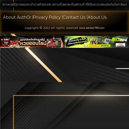
นวทางหวยรัฐบาลแม่นๆเข้ามาแล้วทุกงวด สถานที่ขอหวยเป็นสถานที่ ที่ได้รับความนิยมอันดับต้นๆ ฝันเห็นสุ
About Auth0r
|
Privacy Policy
|
Contact Us
|
About Us
copyright © 2022 all rights reserved
www.lekded789.com