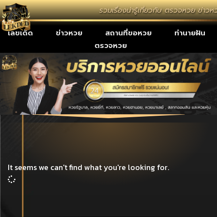
รวมเรื่องน่ารู้เกี่ยวกับ ตรวจหวย ข่
เลขเด็ด
ข่าวหวย
สถานที่ขอหวย
ทำนายฝัน
ตรวจหวย
It seems we can't find what you're looking for.