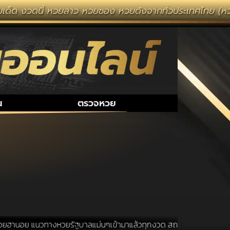
เด็ด งวดนี้ หวยลาว หวยซอง หวยดังจากทั่วประเทศไทย (หวยไท
น
ตรวจหวย
ฮานอย แนวทางหวยรัฐบาลแม่นๆเข้ามาแล้วทุกงวด สถานที่ขอหวยเป็นสถานที่ ท