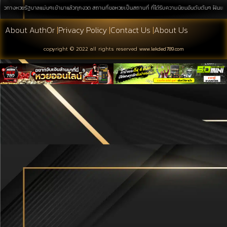
นวทางหวยรัฐบาลแม่นๆเข้ามาแล้วทุกงวด สถานที่ขอหวยเป็นสถานที่ ที่ได้รับความนิยมอันดับต้นๆ ฝันเห็นสุ
About Auth0r
|
Privacy Policy
|
Contact Us
|
About Us
copyright © 2022 all rights reserved
www.lekded789.com