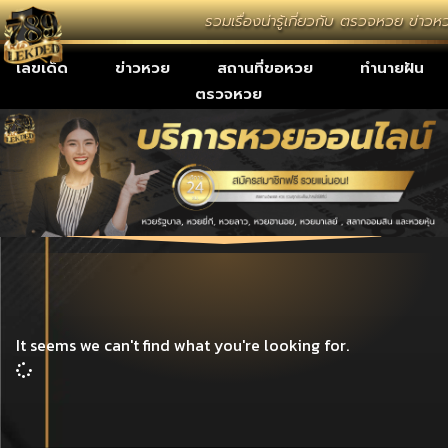
รวมเรื่องน่ารู้เกี่ยวกับ ตรวจหวย ข่
เลขเด็ด
ข่าวหวย
สถานที่ขอหวย
ทำนายฝัน
ตรวจหวย
It seems we can't find what you're looking for.