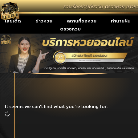
รวมเรื่องน่ารู้เกี่ยวกับ ตรวจหวย ข่
เลขเด็ด
ข่าวหวย
สถานที่ขอหวย
ทำนายฝัน
ตรวจหวย
It seems we can't find what you're looking for.