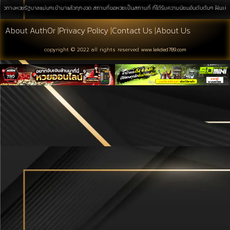
นวทางหวยรัฐบาลแม่นๆเข้ามาแล้วทุกงวด สถานที่ขอหวยเป็นสถานที่ ที่ได้รับความนิยมอันดับต้นๆ ฝันเห็นสุ
About Auth0r
|
Privacy Policy
|
Contact Us
|
About Us
copyright © 2022 all rights reserved
www.lekded789.com