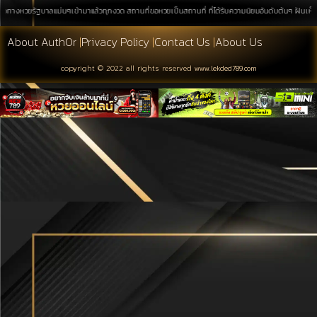
นวทางหวยรัฐบาลแม่นๆเข้ามาแล้วทุกงวด สถานที่ขอหวยเป็นสถานที่ ที่ได้รับความนิยมอันดับต้นๆ ฝันเห็นสุ
About Auth0r
|
Privacy Policy
|
Contact Us
|
About Us
copyright © 2022 all rights reserved
www.lekded789.com