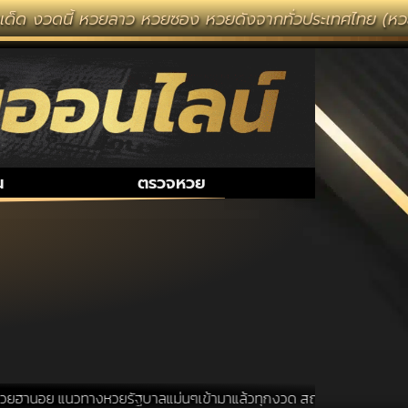
ด็ด งวดนี้ หวยลาว หวยซอง หวยดังจากทั่วประเทศไทย (หวยไท
น
ตรวจหวย
ยฮานอย แนวทางหวยรัฐบาลแม่นๆเข้ามาแล้วทุกงวด สถานที่ขอหวยเป็นสถานที่ ท