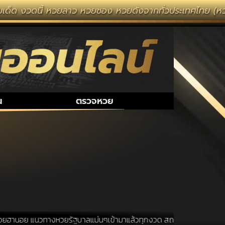
เด็ด งวดนี้ หวยลาว หวยซอง หวยดังจากทั่วประเทศไทย (หวยไ
น
ตรวจหวย
ยฮานอย แนวทางหวยรัฐบาลแม่นๆเข้ามาแล้วทุกงวด สถานที่ขอหวยเป็นสถานที่ ท