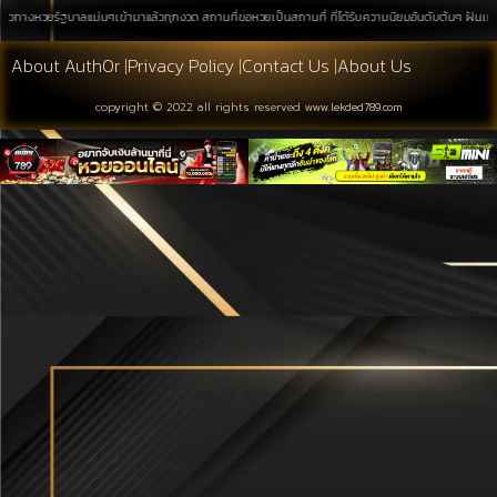
นวทางหวยรัฐบาลแม่นๆเข้ามาแล้วทุกงวด สถานที่ขอหวยเป็นสถานที่ ที่ได้รับความนิยมอันดับต้นๆ ฝันเห็นสุ
About Auth0r
|
Privacy Policy
|
Contact Us
|
About Us
copyright © 2022 all rights reserved
www.lekded789.com