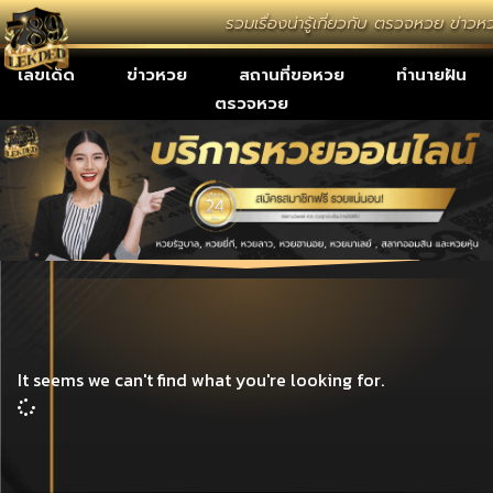
รวมเรื่องน่ารู้เกี่ยวกับ ตรวจหวย ข่
เลขเด็ด
ข่าวหวย
สถานที่ขอหวย
ทำนายฝัน
ตรวจหวย
It seems we can't find what you're looking for.