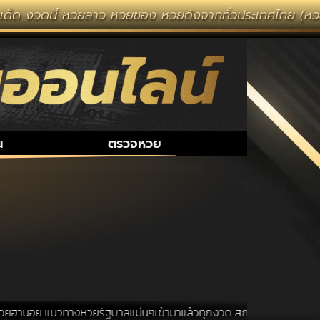
ด็ด งวดนี้ หวยลาว หวยซอง หวยดังจากทั่วประเทศไทย (หวยไท
น
ตรวจหวย
ยฮานอย แนวทางหวยรัฐบาลแม่นๆเข้ามาแล้วทุกงวด สถานที่ขอหวยเป็นสถานที่ ท