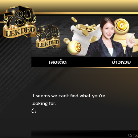
เลขเด็ด
ข่าวหวย
It seems we can't find what you're
looking for.
เรารวบรวม