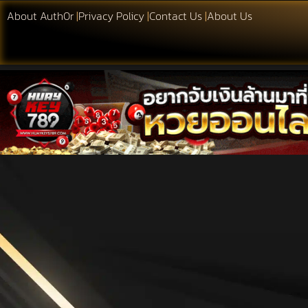
About Auth0r
|
Privacy Policy
|
Contact Us
|
About Us