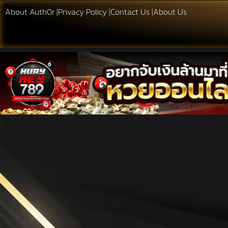
About Auth0r
|
Privacy Policy
|
Contact Us
|
About Us