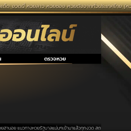
ด็ด งวดนี้ หวยลาว หวยซอง หวยดังจากทั่วประเทศไทย (หวยไท
น
ตรวจหวย
ฮานอย แนวทางหวยรัฐบาลแม่นๆเข้ามาแล้วทุกงวด สถานที่ขอหวยเป็นสถานที่ ท