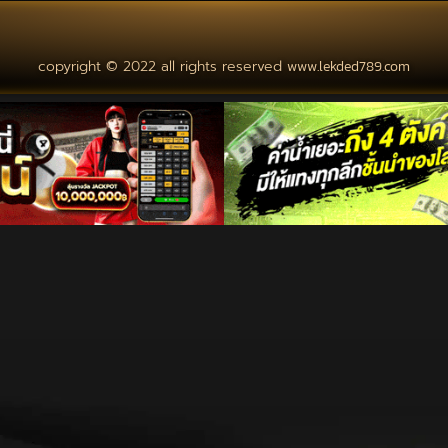
copyright © 2022 all rights reserved
www.lekded789.com