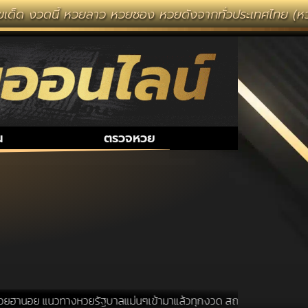
เด็ด งวดนี้ หวยลาว หวยซอง หวยดังจากทั่วประเทศไทย (หวยไ
น
ตรวจหวย
ยฮานอย แนวทางหวยรัฐบาลแม่นๆเข้ามาแล้วทุกงวด สถานที่ขอหวยเป็นสถานที่ ท