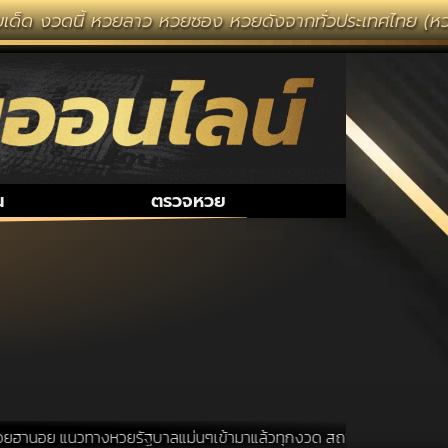
ด็ด งวดนี้ หวยลาว หวยซอง หวยดังจากทั่วประเทศไทย (หวยไท
น
ตรวจหวย
ฮานอย แนวทางหวยรัฐบาลแม่นๆเข้ามาแล้วทุกงวด สถานที่ขอหวยเป็นสถานที่ ที