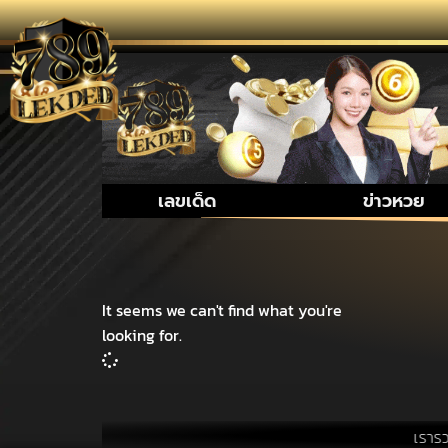
เลขเด็ด
ข่าวหวย
It seems we can't find what you're
looking for.
เรารวบรวมส