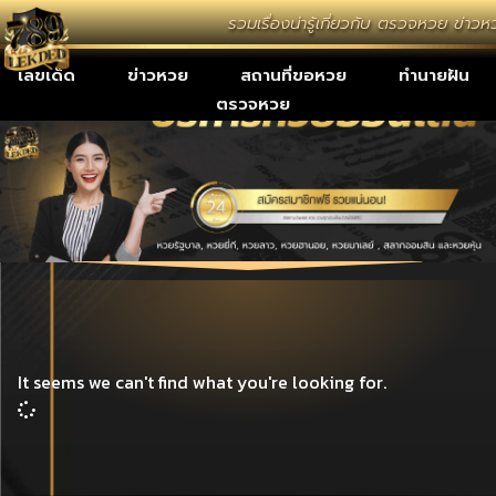
รวมเรื่องน่ารู้เกี่ยวกับ ตรวจหวย ข่
เลขเด็ด
ข่าวหวย
สถานที่ขอหวย
ทำนายฝัน
ตรวจหวย
It seems we can't find what you're looking for.