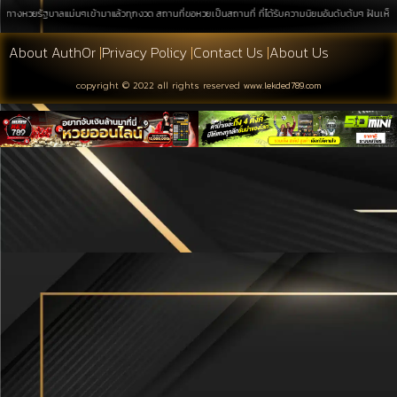
วทางหวยรัฐบาลแม่นๆเข้ามาแล้วทุกงวด สถานที่ขอหวยเป็นสถานที่ ที่ได้รับความนิยมอันดับต้นๆ ฝันเห็นสุส
About Auth0r
|
Privacy Policy
|
Contact Us
|
About Us
copyright © 2022 all rights reserved
www.lekded789.com