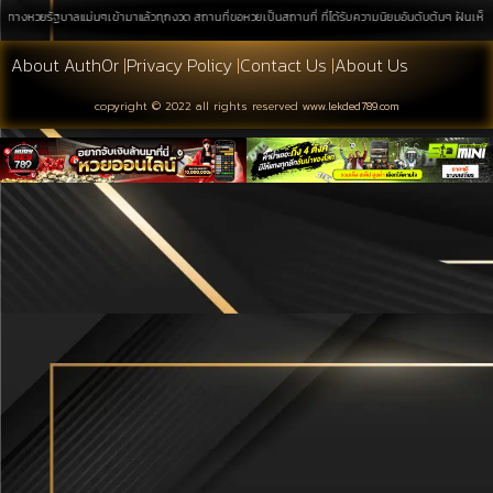
วทางหวยรัฐบาลแม่นๆเข้ามาแล้วทุกงวด สถานที่ขอหวยเป็นสถานที่ ที่ได้รับความนิยมอันดับต้นๆ ฝันเห็นสุส
About Auth0r
|
Privacy Policy
|
Contact Us
|
About Us
copyright © 2022 all rights reserved
www.lekded789.com