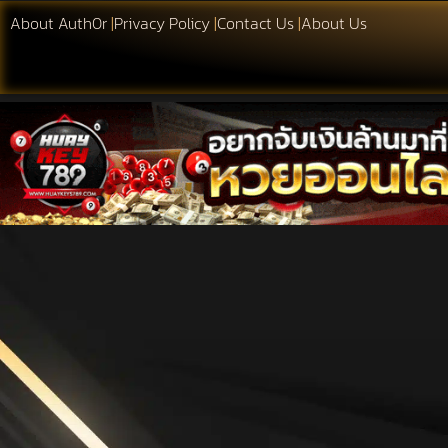
About Auth0r
|
Privacy Policy
|
Contact Us
|
About Us